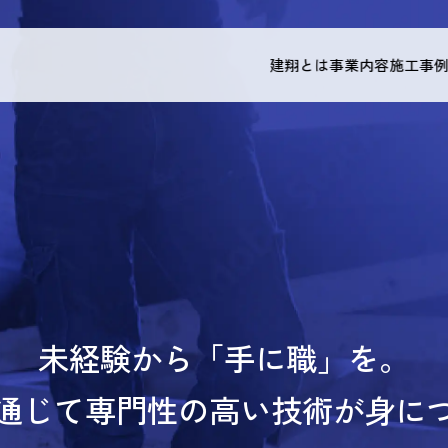
建翔とは
事業内容
施工事
未経験から「手に職」を。
通じて
専門性の高い技術が
身に